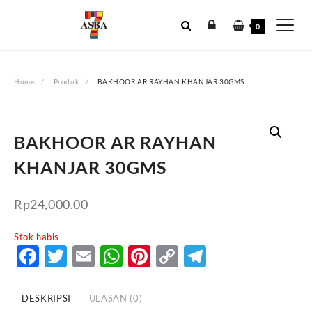
Skip
to
0
content
Home
Produk
BAKHOOR AR RAYHAN KHANJAR 30GMS
BAKHOOR AR RAYHAN
KHANJAR 30GMS
Rp
24,000.00
Stok habis
Facebook
Twitter
Email
WhatsApp
Pinterest
Copy
Telegram
Link
DESKRIPSI
ULASAN (0)