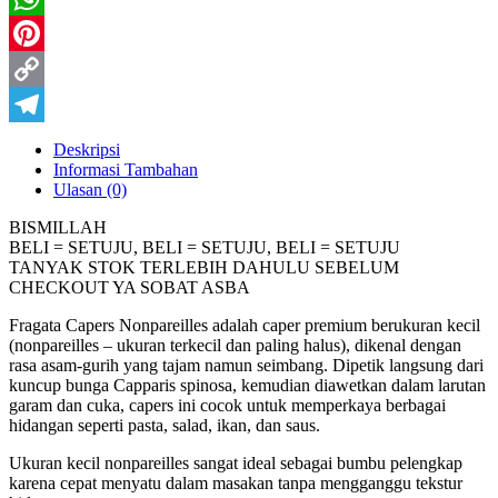
WhatsApp
Pinterest
Copy
Link
Telegram
Deskripsi
Informasi Tambahan
Ulasan (0)
BISMILLAH
BELI = SETUJU, BELI = SETUJU, BELI = SETUJU
TANYAK STOK TERLEBIH DAHULU SEBELUM
CHECKOUT YA SOBAT ASBA
Fragata Capers Nonpareilles adalah caper premium berukuran kecil
(nonpareilles – ukuran terkecil dan paling halus), dikenal dengan
rasa asam-gurih yang tajam namun seimbang. Dipetik langsung dari
kuncup bunga Capparis spinosa, kemudian diawetkan dalam larutan
garam dan cuka, capers ini cocok untuk memperkaya berbagai
hidangan seperti pasta, salad, ikan, dan saus.
Ukuran kecil nonpareilles sangat ideal sebagai bumbu pelengkap
karena cepat menyatu dalam masakan tanpa mengganggu tekstur