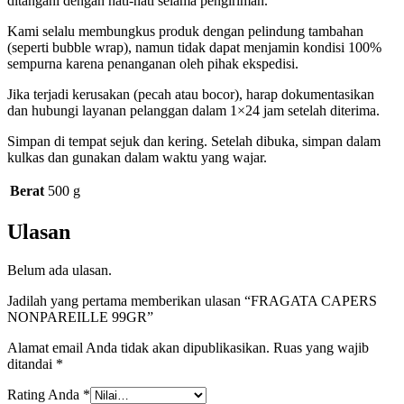
ditangani dengan hati-hati selama pengiriman.
Kami selalu membungkus produk dengan pelindung tambahan
(seperti bubble wrap), namun tidak dapat menjamin kondisi 100%
sempurna karena penanganan oleh pihak ekspedisi.
Jika terjadi kerusakan (pecah atau bocor), harap dokumentasikan
dan hubungi layanan pelanggan dalam 1×24 jam setelah diterima.
Simpan di tempat sejuk dan kering. Setelah dibuka, simpan dalam
kulkas dan gunakan dalam waktu yang wajar.
Berat
500 g
Ulasan
Belum ada ulasan.
Jadilah yang pertama memberikan ulasan “FRAGATA CAPERS
NONPAREILLE 99GR”
Alamat email Anda tidak akan dipublikasikan.
Ruas yang wajib
ditandai
*
Rating Anda
*