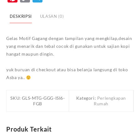
Link
ISI
6
DESKRIPSI
ULASAN (0)
PCS
-
FGB
Gelas Motif Gagang dengan tampilan yang mengkilap,desain
yang menarik dan tebal cocok di gunakan untuk sajian kopi
hangat maupun dingin.
yuk buruan di checkout atau bisa belanja langsung di toko
Asba ya..
SKU:
GLS-MTG-GGG-ISI6-
Kategori:
Perlengkapan
FGB
Rumah
Produk Terkait