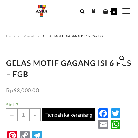
Skip
to
0
content
Home
Produk
GELAS MOTIF GAGANG ISI 6 PCS – FGB
GELAS MOTIF GAGANG ISI 6 PCS
– FGB
Rp
63,000.00
Stok 7
Faceb
Twi
Kuantitas
+
-
Tambah ke keranjang
GELAS
Email
Wh
MOTIF
Pinterest
Copy
Telegram
GAGANG