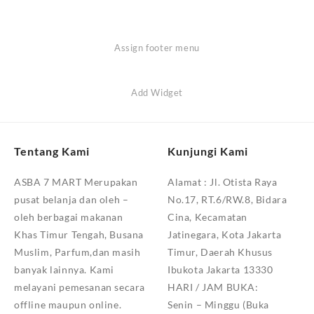
Assign footer menu
Add Widget
Tentang Kami
Kunjungi Kami
ASBA 7 MART Merupakan
Alamat :
Jl. Otista Raya
pusat belanja dan oleh –
No.17, RT.6/RW.8, Bidara
oleh berbagai makanan
Cina, Kecamatan
Khas Timur Tengah, Busana
Jatinegara, Kota Jakarta
Muslim, Parfum,dan masih
Timur, Daerah Khusus
banyak lainnya. Kami
Ibukota Jakarta 13330
melayani pemesanan secara
HARI / JAM BUKA:
offline maupun online.
Senin – Minggu (Buka