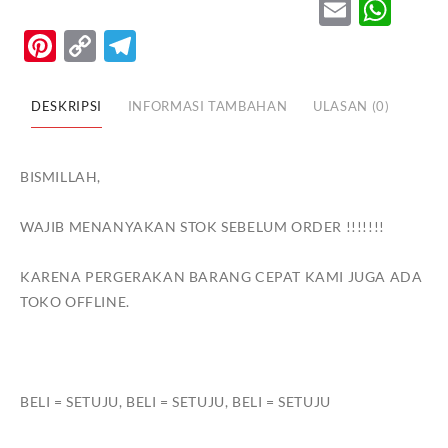
Email
Wh
TUNGGAK
Pinterest
Copy
Telegram
HD
Link
1KG
DESKRIPSI
INFORMASI TAMBAHAN
ULASAN (0)
BISMILLAH,
WAJIB MENANYAKAN STOK SEBELUM ORDER !!!!!!!
KARENA PERGERAKAN BARANG CEPAT KAMI JUGA ADA
TOKO OFFLINE.
BELI = SETUJU, BELI = SETUJU, BELI = SETUJU