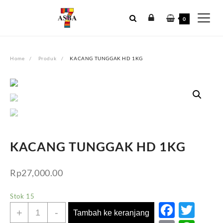
Skip
to
0
content
Home
Produk
KACANG TUNGGAK HD 1KG
KACANG TUNGGAK HD 1KG
Rp
27,000.00
Stok 15
Faceb
Twi
Kuantitas
+
-
Tambah ke keranjang
KACANG