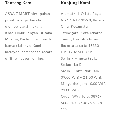
Tentang Kami
Kunjungi Kami
ASBA 7 MART Merupakan
Alamat :
Jl. Otista Raya
pusat belanja dan oleh –
No.17, RT.6/RW.8, Bidara
oleh berbagai makanan
Cina, Kecamatan
Khas Timur Tengah, Busana
Jatinegara, Kota Jakarta
Muslim, Parfum,dan masih
Timur, Daerah Khusus
banyak lainnya. Kami
Ibukota Jakarta 13330
melayani pemesanan secara
HARI / JAM BUKA:
offline maupun online.
Senin – Minggu (Buka
Setiap Hari)
Senin – Sabtu dari jam
09:00 WIB – 21:00 WIB.
Mingu dari jam 10.00 WIB –
21.00 WIB.
Order WA / Telp: 0896-
6006-1603 / 0896-5428-
1355