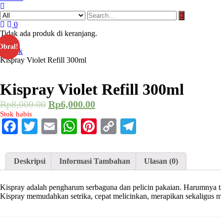
0
Tidak ada produk di keranjang.
Home
Obral!
Obral!
Produk
Kispray Violet Refill 300ml
Kispray Violet Refill 300ml
Rp
8,000.00
Rp
6,000.00
Stok habis
Facebook
Twitter
Email
WhatsApp
Pinterest
Copy
Telegram
Link
Deskripsi
Informasi Tambahan
Ulasan (0)
Kispray adalah pengharum serbaguna dan pelicin pakaian. Harumnya ta
Kispray memudahkan setrika, cepat melicinkan, merapikan sekaligus 