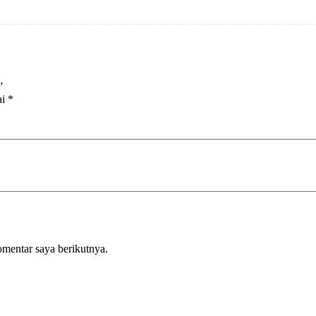
”
ai
*
omentar saya berikutnya.