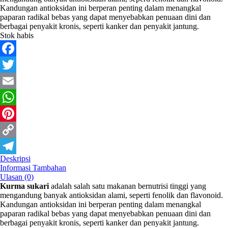
Kandungan antioksidan ini berperan penting dalam menangkal
paparan radikal bebas yang dapat menyebabkan penuaan dini dan
berbagai penyakit kronis, seperti kanker dan penyakit jantung.
Stok habis
Facebook
Twitter
Email
WhatsApp
Pinterest
Copy
Deskripsi
Link
Telegram
Informasi Tambahan
Ulasan (0)
Kurma sukari
adalah salah satu makanan bernutrisi tinggi yang
mengandung banyak antioksidan alami, seperti fenolik dan flavonoid.
Kandungan antioksidan ini berperan penting dalam menangkal
paparan radikal bebas yang dapat menyebabkan penuaan dini dan
berbagai penyakit kronis, seperti kanker dan penyakit jantung.