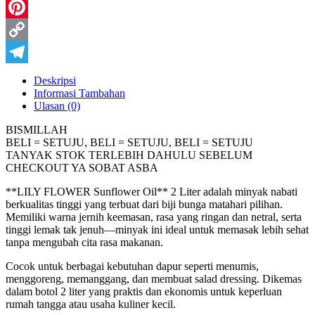
WhatsApp
Pinterest
Copy
Link
Telegram
Deskripsi
Informasi Tambahan
Ulasan (0)
BISMILLAH
BELI = SETUJU, BELI = SETUJU, BELI = SETUJU
TANYAK STOK TERLEBIH DAHULU SEBELUM
CHECKOUT YA SOBAT ASBA
**LILY FLOWER Sunflower Oil** 2 Liter adalah minyak nabati
berkualitas tinggi yang terbuat dari biji bunga matahari pilihan.
Memiliki warna jernih keemasan, rasa yang ringan dan netral, serta
tinggi lemak tak jenuh—minyak ini ideal untuk memasak lebih sehat
tanpa mengubah cita rasa makanan.
Cocok untuk berbagai kebutuhan dapur seperti menumis,
menggoreng, memanggang, dan membuat salad dressing. Dikemas
dalam botol 2 liter yang praktis dan ekonomis untuk keperluan
rumah tangga atau usaha kuliner kecil.