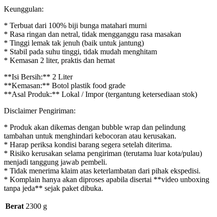
Keunggulan:
* Terbuat dari 100% biji bunga matahari murni
* Rasa ringan dan netral, tidak mengganggu rasa masakan
* Tinggi lemak tak jenuh (baik untuk jantung)
* Stabil pada suhu tinggi, tidak mudah menghitam
* Kemasan 2 liter, praktis dan hemat
**Isi Bersih:** 2 Liter
**Kemasan:** Botol plastik food grade
**Asal Produk:** Lokal / Impor (tergantung ketersediaan stok)
Disclaimer Pengiriman:
* Produk akan dikemas dengan bubble wrap dan pelindung
tambahan untuk menghindari kebocoran atau kerusakan.
* Harap periksa kondisi barang segera setelah diterima.
* Risiko kerusakan selama pengiriman (terutama luar kota/pulau)
menjadi tanggung jawab pembeli.
* Tidak menerima klaim atas keterlambatan dari pihak ekspedisi.
* Komplain hanya akan diproses apabila disertai **video unboxing
tanpa jeda** sejak paket dibuka.
Berat
2300 g