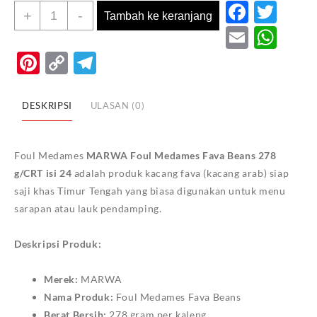
Faceb
Twi
Kuantitas
+
-
Tambah ke keranjang
MARWA
Email
Wh
FOUL
Pinterest
Copy
Telegram
MEDAMES
Link
FAVA
BEANS
DESKRIPSI
ULASAN (0)
278
G/CRT
ISI
Foul Medames
MARWA Foul Medames Fava Beans 278
24
g/CRT isi 24
adalah produk kacang fava (kacang arab) siap
saji khas Timur Tengah yang biasa digunakan untuk menu
sarapan atau lauk pendamping.
Deskripsi Produk:
Merek:
MARWA
Nama Produk:
Foul Medames Fava Beans
Berat Bersih:
278 gram per kaleng