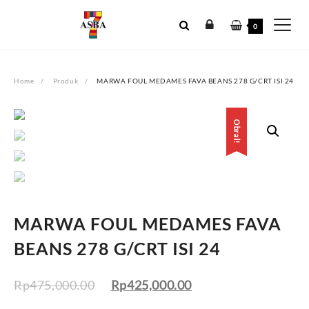
Skip
to
0
content
Home
Produk
MARWA FOUL MEDAMES FAVA BEANS 278 G/CRT ISI 24
Obral!
Obral!
MARWA FOUL MEDAMES FAVA
BEANS 278 G/CRT ISI 24
Rp
475,000.00
Rp
425,000.00