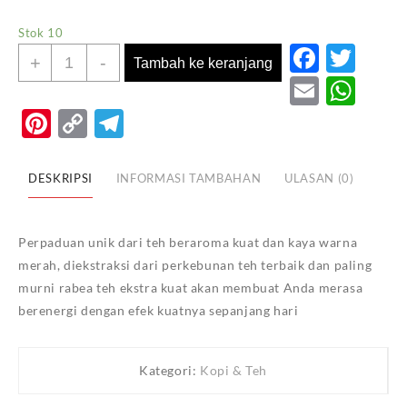
Stok 10
Faceb
Twi
Kuantitas
+
-
Tambah ke keranjang
Rabea
Email
Wh
Tea
Pinterest
Copy
Telegram
Extra
Link
Strong
Fine
DESKRIPSI
INFORMASI TAMBAHAN
ULASAN (0)
200g
Perpaduan unik dari teh beraroma kuat dan kaya warna
merah, diekstraksi dari perkebunan teh terbaik dan paling
murni rabea teh ekstra kuat akan membuat Anda merasa
berenergi dengan efek kuatnya sepanjang hari
Kategori:
Kopi & Teh