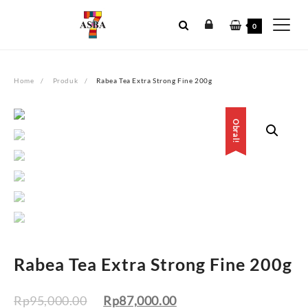
Skip
to
0
content
Home
Produk
Rabea Tea Extra Strong Fine 200g
Obral!
Obral!
Rabea Tea Extra Strong Fine 200g
Rp
95,000.00
Rp
87,000.00