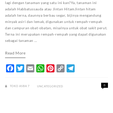
lagi dengan tanaman yang satu ini kan?Ya, tanaman ini
adalah Habbatussauda atau Jintan HitamJintan hitam
adalah terna, daunnya berbau segar, bijinya mengandung
minyak asiri dan lemak, digunakan untuk rempah-rempah
dan campuran obat-obatan, misalnya untuk obat sakit perut.
Terna ini merupakan rempah-rempah yang dapat digunakan
sebagai tanaman …
Madu
Read More
Habbatussauda,
Nektar
Bunga
Facebook
Twitter
Email
WhatsApp
Pinterest
Copy
Telegram
Jintan
Hitam/Habbatussauda
Link
0
TOKO ASBA 7
UNCATEGORIZED