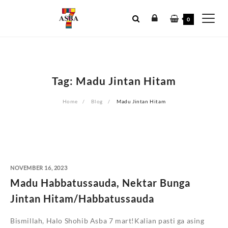
Skip
to
0
content
Tag:
Madu Jintan Hitam
Home
Blog
Madu Jintan Hitam
NOVEMBER 16, 2023
Madu Habbatussauda, Nektar Bunga
Jintan Hitam/Habbatussauda
Bismillah, Halo Shohib Asba 7 mart!Kalian pasti ga asing