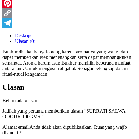
WhatsApp
Pinterest
Copy
Link
Telegram
Deskripsi
Ulasan (0)
Bukhur disukai banyak orang karena aromanya yang wangi dan
dapat memberikan efek menenangkan serta dapat membangkitkan
semangat. Aroma harum asap Bukhur memiliki beberapa manfaat,
antara lain: Untuk mengusir roh jahat. Sebagai pelengkap dalam
ritual-ritual keagamaan
Ulasan
Belum ada ulasan.
Jadilah yang pertama memberikan ulasan “SURRATI SALWA
ODOUR 100GMS”
Alamat email Anda tidak akan dipublikasikan.
Ruas yang wajib
ditandai
*