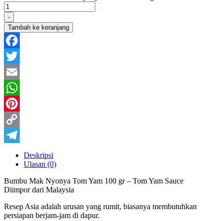
-
Tambah ke keranjang
Facebook
Twitter
Email
WhatsApp
Pinterest
Copy
Link
Telegram
Deskripsi
Ulasan (0)
Bumbu Mak Nyonya Tom Yam 100 gr – Tom Yam Sauce
Diimpor dari Malaysia
Resep Asia adalah urusan yang rumit, biasanya membutuhkan
persiapan berjam-jam di dapur.